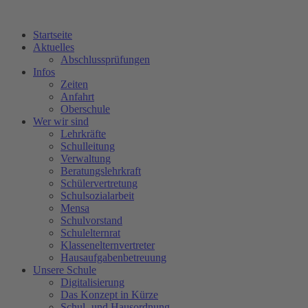
Startseite
Aktuelles
Abschlussprüfungen
Infos
Zeiten
Anfahrt
Oberschule
Wer wir sind
Lehrkräfte
Schulleitung
Verwaltung
Beratungslehrkraft
Schülervertretung
Schulsozialarbeit
Mensa
Schulvorstand
Schulelternrat
Klassenelternvertreter
Hausaufgabenbetreuung
Unsere Schule
Digitalisierung
Das Konzept in Kürze
Schul- und Hausordnung