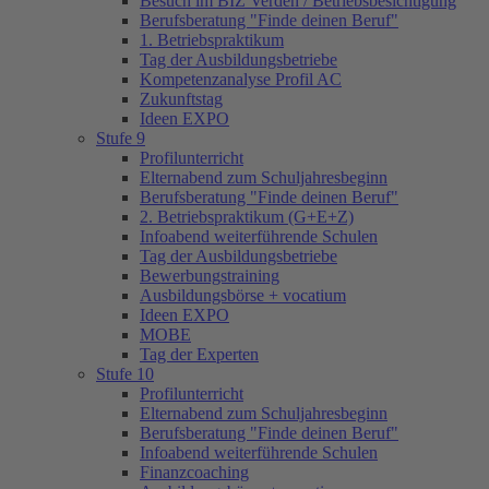
Besuch im BIZ Verden / Betriebsbesichtigung
Berufsberatung "Finde deinen Beruf"
1. Betriebspraktikum
Tag der Ausbildungsbetriebe
Kompetenzanalyse Profil AC
Zukunftstag
Ideen EXPO
Stufe 9
Profilunterricht
Elternabend zum Schuljahresbeginn
Berufsberatung "Finde deinen Beruf"
2. Betriebspraktikum (G+E+Z)
Infoabend weiterführende Schulen
Tag der Ausbildungsbetriebe
Bewerbungstraining
Ausbildungsbörse + vocatium
Ideen EXPO
MOBE
Tag der Experten
Stufe 10
Profilunterricht
Elternabend zum Schuljahresbeginn
Berufsberatung "Finde deinen Beruf"
Infoabend weiterführende Schulen
Finanzcoaching