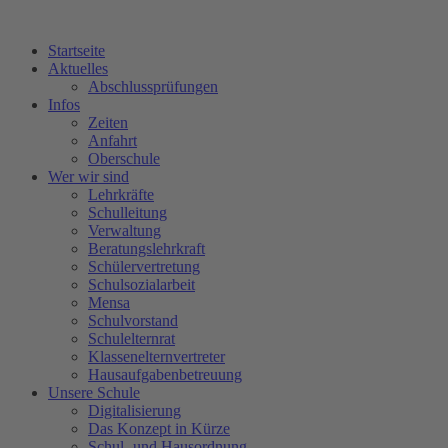
Startseite
Aktuelles
Abschlussprüfungen
Infos
Zeiten
Anfahrt
Oberschule
Wer wir sind
Lehrkräfte
Schulleitung
Verwaltung
Beratungslehrkraft
Schülervertretung
Schulsozialarbeit
Mensa
Schulvorstand
Schulelternrat
Klassenelternvertreter
Hausaufgabenbetreuung
Unsere Schule
Digitalisierung
Das Konzept in Kürze
Schul- und Hausordnung