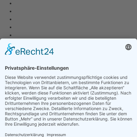
Anschrift
Oberschule Thedinghausen
Jahnstraße 9
27321 Thedinghausen
Kontaktdaten
Telefon: 0 42 04 - 91 46 0