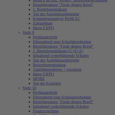
Besuch im BIZ Verden / Betriebsbesichtigung
Berufsberatung "Finde deinen Beruf"
1. Betriebspraktikum
Tag der Ausbildungsbetriebe
Kompetenzanalyse Profil AC
Zukunftstag
Ideen EXPO
Stufe 9
Profilunterricht
Elternabend zum Schuljahresbeginn
Berufsberatung "Finde deinen Beruf"
2. Betriebspraktikum (G+E+Z)
Infoabend weiterführende Schulen
Tag der Ausbildungsbetriebe
Bewerbungstraining
Ausbildungsbörse + vocatium
Ideen EXPO
MOBE
Tag der Experten
Stufe 10
Profilunterricht
Elternabend zum Schuljahresbeginn
Berufsberatung "Finde deinen Beruf"
Infoabend weiterführende Schulen
Finanzcoaching