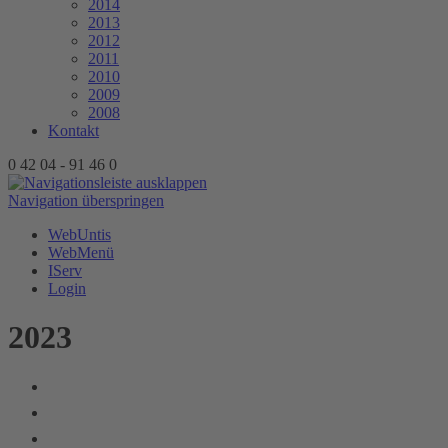
2014
2013
2012
2011
2010
2009
2008
Kontakt
0 42 04 - 91 46 0
Navigation überspringen
WebUntis
WebMenü
IServ
Login
2023