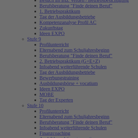
Besuch im BIZ Verden / Betriebsbesichtigung
Berufsberatung "Finde deinen Beruf"
1. Betriebspraktikum
Tag der Ausbildungsbetriebe
Kompetenzanalyse Profil AC
Zukunftstag
Ideen EXPO
Stufe 9
Profilunterricht
Elternabend zum Schuljahresbeginn
Berufsberatung "Finde deinen Beruf"
2. Betriebspraktikum (G+E+Z)
Infoabend weiterführende Schulen
Tag der Ausbildungsbetriebe
Bewerbungstraining
Ausbildungsbörse + vocatium
Ideen EXPO
MOBE
Tag der Experten
Stufe 10
Profilunterricht
Elternabend zum Schuljahresbeginn
Berufsberatung "Finde deinen Beruf"
Infoabend weiterführende Schulen
Finanzcoaching