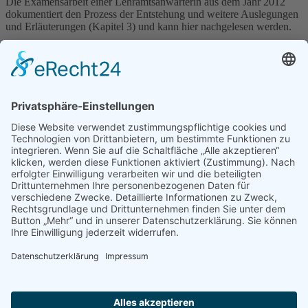
Die Examensarbeit einer Lehramtsanwärterin aus dem Jahr 2012
dokumentiert den Prozess der Entstehung und weitere Auslegungen
und Erläuterungen (Kapitel 3) und kann hier nachgelesen werden.
Examensarbeit: Die Entwicklung eines Schullogos für die Gudewill-
Schule Thedinghausen 2012.
Arbeit
(Achtung: 13 MB)
Anschrift
Oberschule Thedinghausen
Jahnstraße 9
27321 Thedinghausen
Kontaktdaten
Telefon: 0 42 04 - 91 46 0
Telefax: 0 42 04 - 91 46 66
E-Mail:
sekretariat@gudewill-mail.de
Informationen