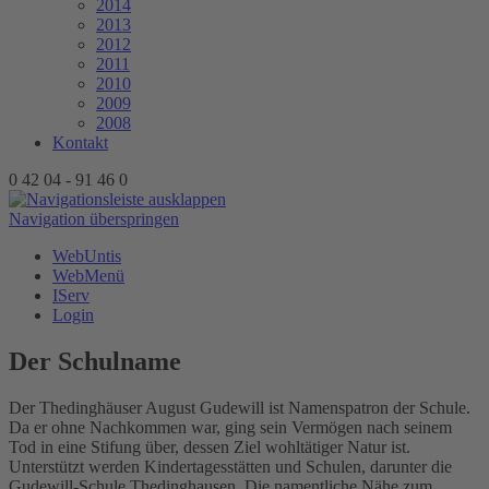
2014
2013
2012
2011
2010
2009
2008
Kontakt
0 42 04 - 91 46 0
Navigation überspringen
WebUntis
WebMenü
IServ
Login
Der Schulname
Der Thedinghäuser August Gudewill ist Namenspatron der Schule.
Da er ohne Nachkommen war, ging sein Vermögen nach seinem
Tod in eine Stifung über, dessen Ziel wohltätiger Natur ist.
Unterstützt werden Kindertagesstätten und Schulen, darunter die
Gudewill-Schule Thedinghausen. Die namentliche Nähe zum