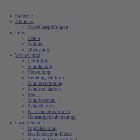
Startseite
Aktuelles
Abschlussprüfungen
Infos
Zeiten
Anfahrt
Oberschule
Wer wir sind
Lehrkräfte
Schulleitung
Verwaltung
Beratungslehrkraft
Schülervertretung
Schulsozialarbeit
Mensa
Schulvorstand
Schulelternrat
Klassenelternvertreter
Hausaufgabenbetreuung
Unsere Schule
Digitalisierung
Das Konzept in Kürze
Schul- und Hausordnung