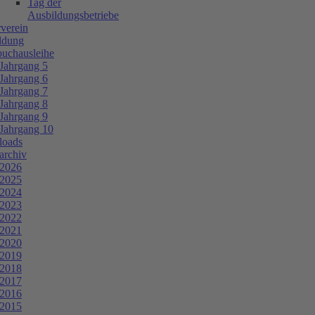
Tag der
Ausbildungsbetriebe
verein
ldung
buchausleihe
Jahrgang 5
Jahrgang 6
Jahrgang 7
Jahrgang 8
Jahrgang 9
Jahrgang 10
oads
archiv
2026
2025
2024
2023
2022
2021
2020
2019
2018
2017
2016
2015