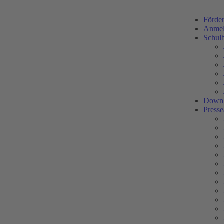
Förder
Anme
Schul
Downl
Presse