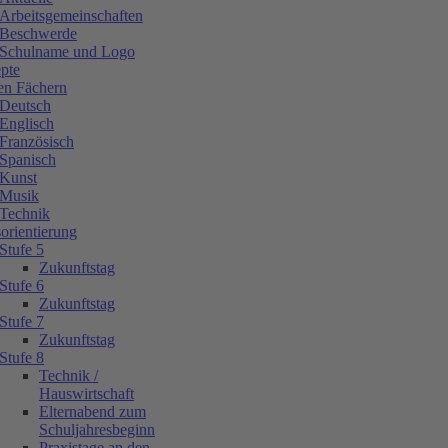
Arbeitsgemeinschaften
Beschwerde
Schulname und Logo
pte
en Fächern
Deutsch
Englisch
Französisch
Spanisch
Kunst
Musik
Technik
orientierung
Stufe 5
Zukunftstag
Stufe 6
Zukunftstag
Stufe 7
Zukunftstag
Stufe 8
Technik /
Hauswirtschaft
Elternabend zum
Schuljahresbeginn
Praxistage an den