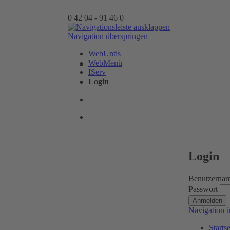
0 42 04 - 91 46 0
Navigation überspringen
WebUntis
WebMenü
IServ
Login
Login
Benutzerna
Passwort
Anmelden
Navigation 
Startse