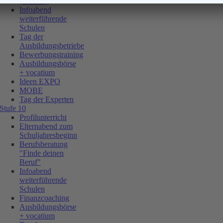
(G+E+Z)
Infoabend
weiterführende
Schulen
Tag der
Ausbildungsbetriebe
Bewerbungstraining
Ausbildungsbörse
+ vocatium
Ideen EXPO
MOBE
Tag der Experten
Stufe 10
Profilunterricht
Elternabend zum
Schuljahresbeginn
Berufsberatung
"Finde deinen
Beruf"
Infoabend
weiterführende
Schulen
Finanzcoaching
Ausbildungsbörse
+ vocatium