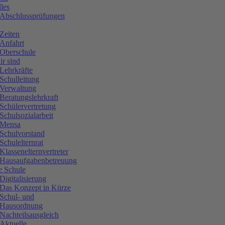
les
Abschlussprüfungen
Zeiten
Anfahrt
Oberschule
r sind
Lehrkräfte
Schulleitung
Verwaltung
Beratungslehrkraft
Schülervertretung
Schulsozialarbeit
Mensa
Schulvorstand
Schulelternrat
Klassenelternvertreter
Hausaufgabenbetreuung
e Schule
Digitalisierung
Das Konzept in Kürze
Schul- und
Hausordnung
Nachteilsausgleich
Aktuelle