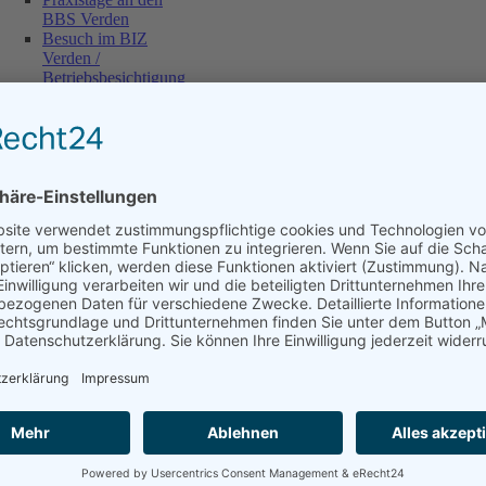
BBS Verden
Besuch im BIZ
Verden /
Betriebsbesichtigung
Berufsberatung
"Finde deinen
Beruf"
1.
Betriebspraktikum
Tag der
Ausbildungsbetriebe
Kompetenzanalyse
Profil AC
Zukunftstag
Ideen EXPO
Stufe 9
Profilunterricht
Elternabend zum
Schuljahresbeginn
Berufsberatung
"Finde deinen
Beruf"
2.
Betriebspraktikum